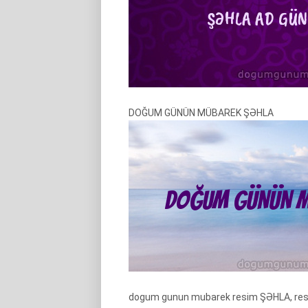
DOĞUM GÜNÜN MÜBAREK ŞƏHLA
dogum gunun mubarek resim ŞƏHLA, resim