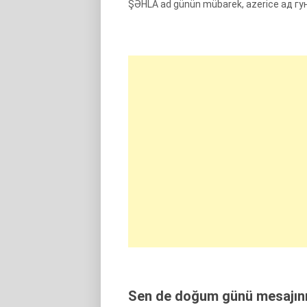
ŞƏHLA ad günün mübarek, azerice ад г
Sen de doğum günü mesajını 