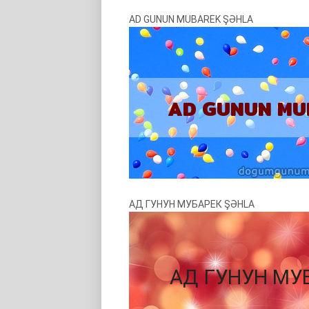
AD GUNUN MUBAREK ŞƏHLA
АД ГУНУН МУБАРЕК ŞƏHLA