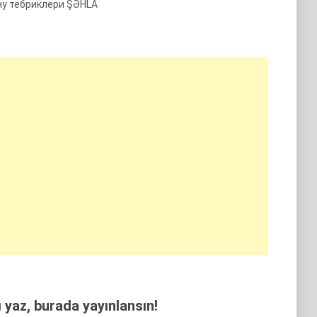
уну тебриклери ŞƏHLA
yaz, burada yayınlansın!