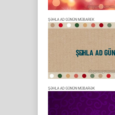
ŞƏHLA AD GÜNÜN MÜBAREK
ŞƏHLA AD GÜNÜN MÜBARƏK