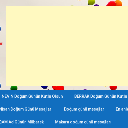
rı
NEVİN Doğum Günün Kutlu Olsun
BERRAK Doğum Günün Kutlu
Nisan Doğum Günü Mesajları
Doğum günü mesajlar
En anl
QAM Ad Günün Mübarek
Makara doğum günü mesajları