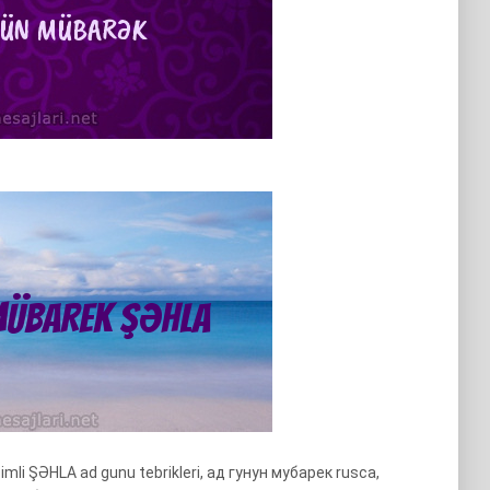
li ŞƏHLA ad gunu tebrikleri, ад гунун мубарек rusca,