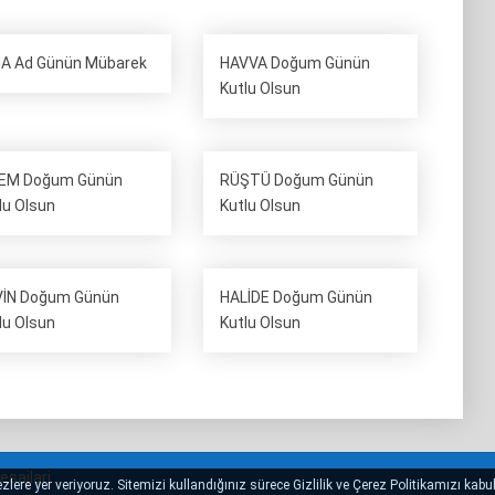
A Ad Günün Mübarek
HAVVA Doğum Günün
Kutlu Olsun
NEM Doğum Günün
RÜŞTÜ Doğum Günün
lu Olsun
Kutlu Olsun
İN Doğum Günün
HALİDE Doğum Günün
lu Olsun
Kutlu Olsun
sajlari
lere yer veriyoruz. Sitemizi kullandığınız sürece Gizlilik ve Çerez Politikamızı kabul