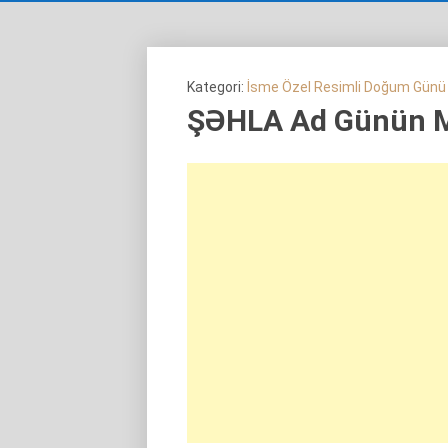
Kategori:
İsme Özel Resimli Doğum Günü
ŞƏHLA Ad Günün 