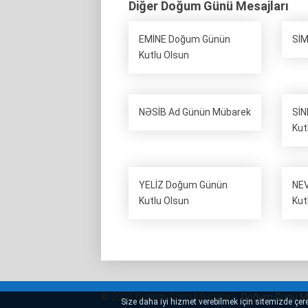
Diğer Doğum Günü Mesajları
EMİNE Doğum Günün
SİM
Kutlu Olsun
NƏSİB Ad Günün Mübarek
Sİ
Kut
YELİZ Doğum Günün
NEV
Kutlu Olsun
Kut
© 2026 Doğum Günü Mesajları -
Doğum Günü Me
Size daha iyi hizmet verebilmek için sitemizde çerez