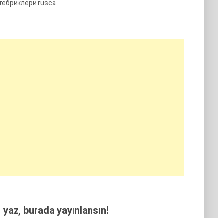
тебриклери rusca
yaz, burada yayınlansın!