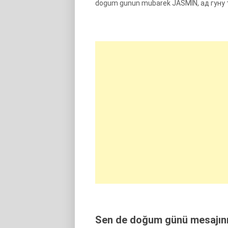
dogum gunun mubarek JASMİN, ад гуну 
Sen de doğum günü mesajını 