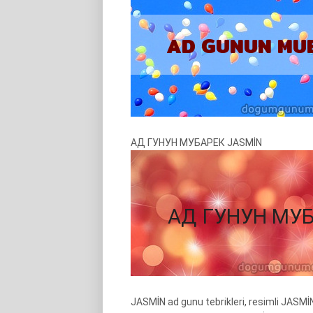
АД ГУНУН МУБАРЕК JASMİN
JASMİN ad gunu tebrikleri, resimli JASM