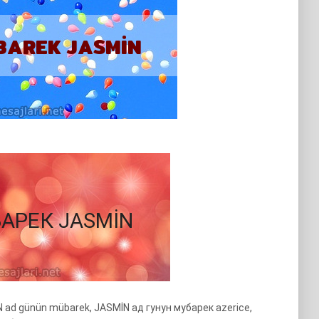
İN ad günün mübarek, JASMİN ад гунун мубарек azerice,