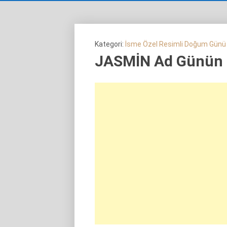
Kategori:
İsme Özel Resimli Doğum Günü
JASMİN Ad Günün