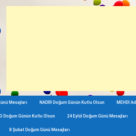
ünü Mesajları
NADİR Doğum Günün Kutlu Olsun
MEHDİ Ad
KI Doğum Günün Kutlu Olsun
24 Eylül Doğum Günü Mesajları
8 Şubat Doğum Günü Mesajları