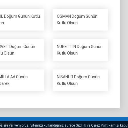
IL Doğum Günün Kutlu
OSMAN Doğum Günün
un
Kutlu Olsun
RVET Doğum Günün
NURETTİN Doğum Günün
lu Olsun
Kutlu Olsun
İLLA Ad Günün
NİSANUR Doğum Günün
barek
Kutlu Olsun
sajlari
lere yer veriyoruz. Sitemizi kullandığınız sürece Gizlilik ve Çerez Politikamızı kabul