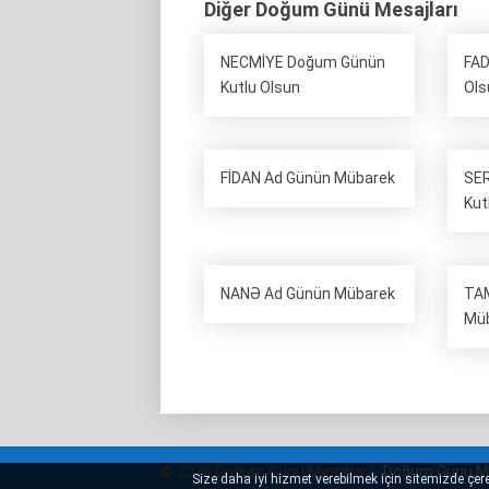
Diğer Doğum Günü Mesajları
NECMİYE Doğum Günün
FAD
Kutlu Olsun
Ols
FİDAN Ad Günün Mübarek
SE
Kut
NANƏ Ad Günün Mübarek
TAM
Mü
© 2026 Doğum Günü Mesajları -
Doğum Günü Me
Size daha iyi hizmet verebilmek için sitemizde çerez