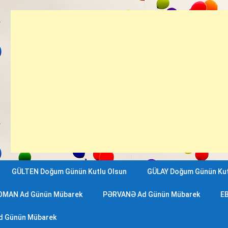
GÜLTEN Doğum Günün Kutlu Olsun
GÜLAY Doğum Günün Kut
OMAN Ad Günün Mübarek
PƏRVANƏ Ad Günün Mübarek
EB
d Günün Mübarek