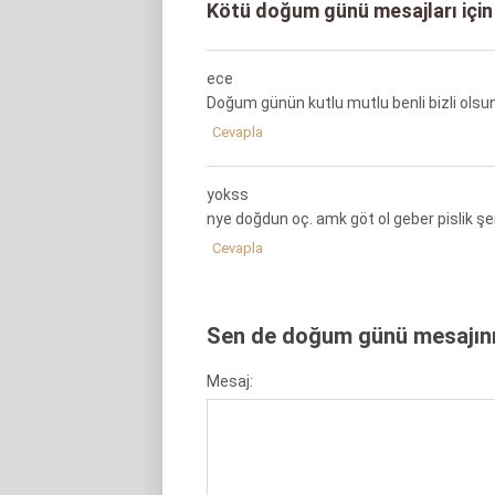
Kötü doğum günü mesajları için
ece
Doğum günün kutlu mutlu benli bizli olsun
Cevapla
yokss
nye doğdun oç. amk göt ol geber pislik şer
Cevapla
Sen de doğum günü mesajını 
Mesaj: