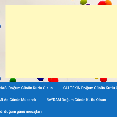
NASİ Doğum Günün Kutlu Olsun
GÜLTEKİN Doğum Günün Kutlu 
R Ad Günün Mübarek
BAYRAM Doğum Günün Kutlu Olsun
di doğum günü mesajları