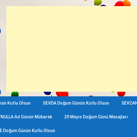
ün Kutlu Olsun
SEVDA Doğum Günün Kutlu Olsun
SEVCAN
YNULLA Ad Günün Mübarek
29 Mayıs Doğum Günü Mesajları
E Doğum Günün Kutlu Olsun