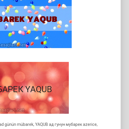
B ad günün mübarek, YAQUB ад гунун мубарек azerice,