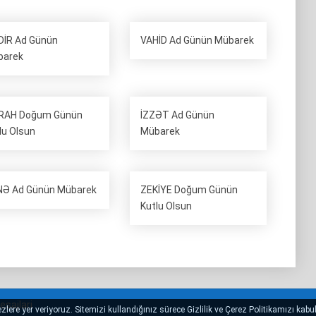
İR Ad Günün
VAHİD Ad Günün Mübarek
barek
RAH Doğum Günün
İZZƏT Ad Günün
lu Olsun
Mübarek
Ə Ad Günün Mübarek
ZEKİYE Doğum Günün
Kutlu Olsun
sajlari
lere yer veriyoruz. Sitemizi kullandığınız sürece Gizlilik ve Çerez Politikamızı kabul