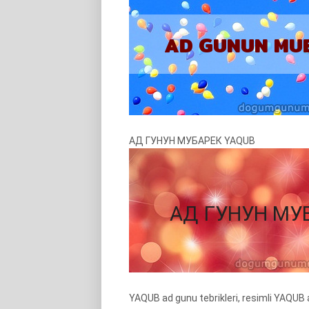
АД ГУНУН МУБАРЕК YAQUB
YAQUB ad gunu tebrikleri, resimli YAQU