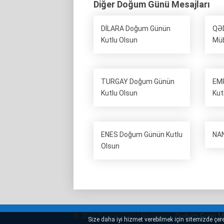
Diğer Doğum Günü Mesajları
DİLARA Doğum Günün
QƏD
Kutlu Olsun
Mü
TURGAY Doğum Günün
EM
Kutlu Olsun
Kut
ENES Doğum Günün Kutlu
NAN
Olsun
© 2026 Doğum Günü Mesajları -
Doğum Günü Me
Size daha iyi hizmet verebilmek için sitemizde çerez