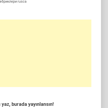
тебриклери rusca
yaz, burada yayınlansın!