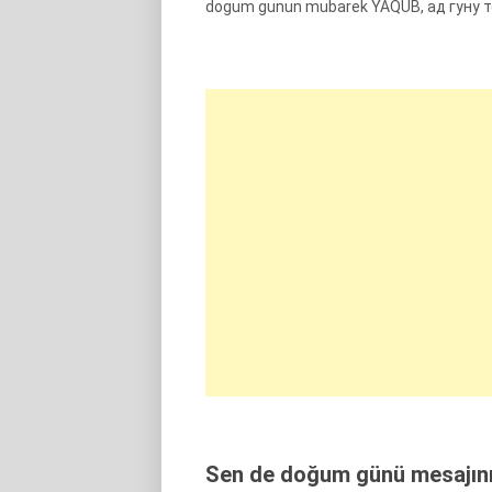
dogum gunun mubarek YAQUB, ад гуну 
Sen de doğum günü mesajını 