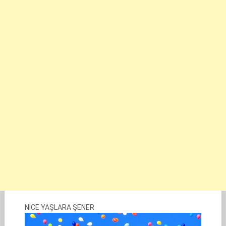
NİCE YAŞLARA ŞENER