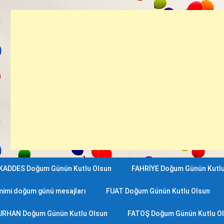
ü
ADDES Doğum Günün Kutlu Olsun
FAHRİYE Doğum Günün Kutlu
imi doğum günü mesajları
FUAT Doğum Günün Kutlu Olsun
URHAN Doğum Günün Kutlu Olsun
FATOŞ Doğum Günün Kutlu O