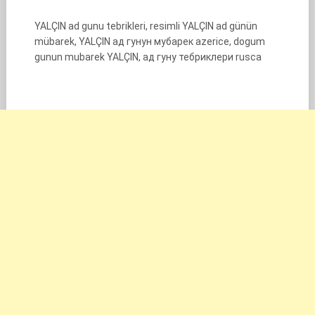
YALÇIN ad gunu tebrikleri, resimli YALÇIN ad günün
mübarek, YALÇIN ад гунун мубарек azerice, dogum
gunun mubarek YALÇIN, ад гуну тебриклери rusca