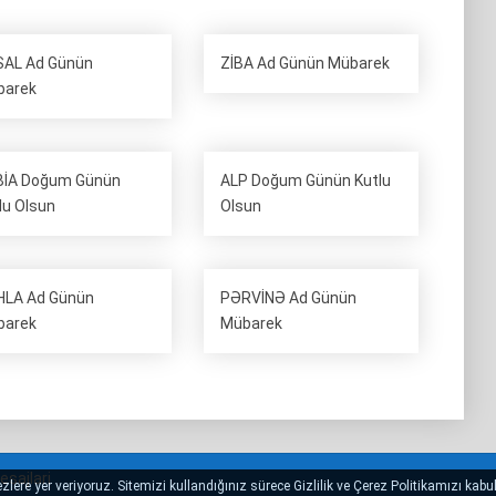
AL Ad Günün
ZİBA Ad Günün Mübarek
barek
İA Doğum Günün
ALP Doğum Günün Kutlu
lu Olsun
Olsun
LA Ad Günün
PƏRVİNƏ Ad Günün
barek
Mübarek
sajlari
lere yer veriyoruz. Sitemizi kullandığınız sürece Gizlilik ve Çerez Politikamızı kabul