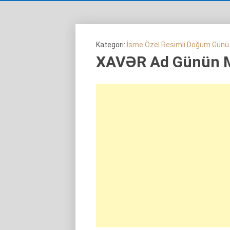
Kategori:
İsme Özel Resimli Doğum Günü
XAVƏR Ad Günün 