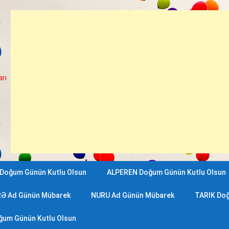
rı
Doğum Günün Kutlu Olsun
ALPEREN Doğum Günün Kutlu Olsun
RƏ Ad Günün Mübarek
NURU Ad Günün Mübarek
TARIK Doğ
ğum Günün Kutlu Olsun