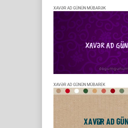
XAVƏR AD GÜNÜN MÜBARƏK
XAVƏR AD GÜNÜN MÜBAREK