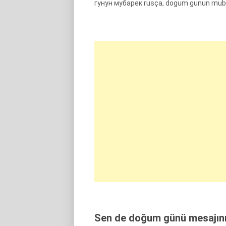
гунун мубарек rusça, dogum gunun mub
Sen de doğum günü mesajını 