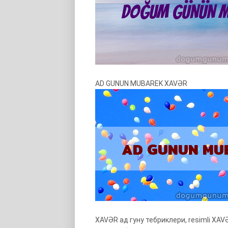
AD GUNUN MUBAREK XAVƏR
XAVƏR ад гуну тебриклери, resimli XAVƏ