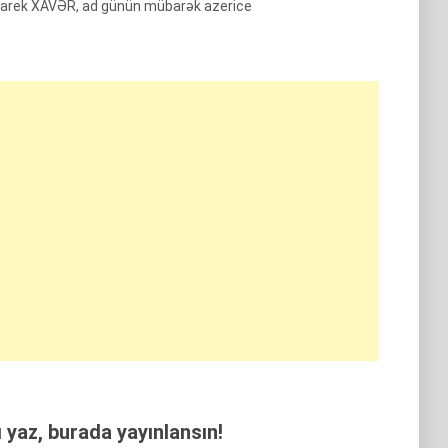
arek XAVƏR, ad günün mübarək azerice
yaz, burada yayınlansın!