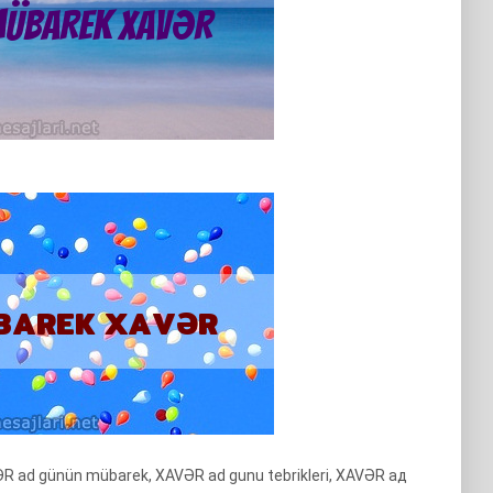
R ad günün mübarek, XAVƏR ad gunu tebrikleri, XAVƏR ад