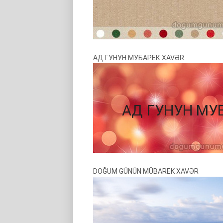
АД ГУНУН МУБАРЕК XAVƏR
DOĞUM GÜNÜN MÜBAREK XAVƏR