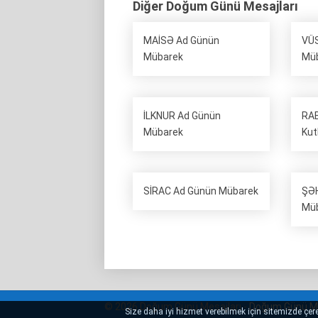
Diğer Doğum Günü Mesajları
MAİSƏ Ad Günün
VÜS
Mübarek
Mü
İLKNUR Ad Günün
RAB
Mübarek
Kut
SİRAC Ad Günün Mübarek
ŞƏH
Mü
© 2026 Doğum Günü Mesajları -
Doğum Günü Me
Size daha iyi hizmet verebilmek için sitemizde çerez