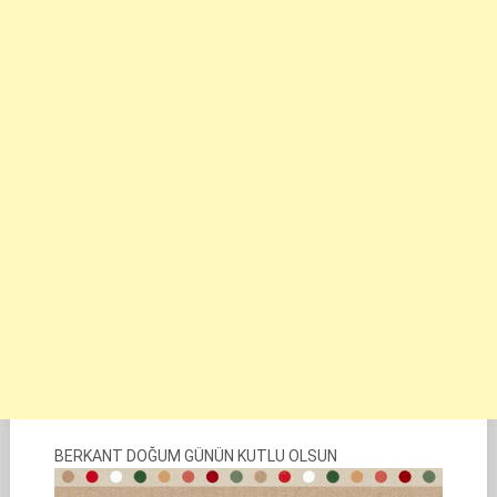
BERKANT DOĞUM GÜNÜN KUTLU OLSUN