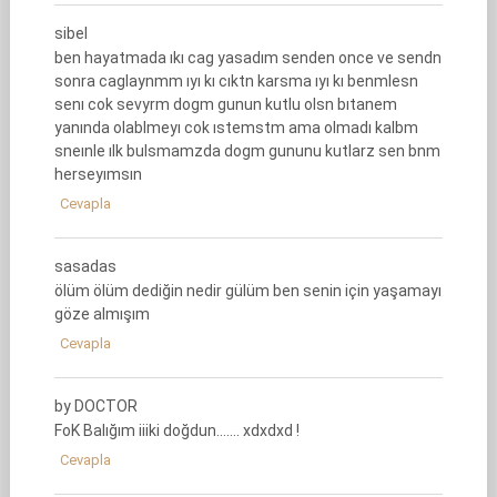
sibel
ben hayatmada ıkı cag yasadım senden once ve sendn
sonra caglaynmm ıyı kı cıktn karsma ıyı kı benmlesn
senı cok sevyrm dogm gunun kutlu olsn bıtanem
yanında olablmeyı cok ıstemstm ama olmadı kalbm
sneınle ılk bulsmamzda dogm gununu kutlarz sen bnm
herseyımsın
Cevapla
sasadas
ölüm ölüm dediğin nedir gülüm ben senin için yaşamayı
göze almışım
Cevapla
by DOCTOR
FoK Balığım iiiki doğdun……. xdxdxd !
Cevapla