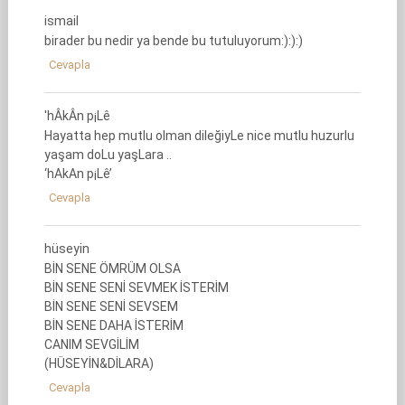
ismail
birader bu nedir ya bende bu tutuluyorum:):):)
Cevapla
'hÂkÂn p¡Lê
Hayatta hep mutlu olman dileğiyLe nice mutlu huzurlu
yaşam doLu yaşLara ..
‘hAkAn p¡Lê’
Cevapla
hüseyin
BİN SENE ÖMRÜM OLSA
BİN SENE SENİ SEVMEK İSTERİM
BİN SENE SENİ SEVSEM
BİN SENE DAHA İSTERİM
CANIM SEVGİLİM
(HÜSEYİN&DİLARA)
Cevapla