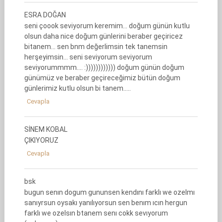
ESRA DOĞAN
seni çoook seviyorum keremim… doğum günün kutlu
olsun daha nice doğum günlerini beraber geçiricez
bitanem… sen bnm değerlimsin tek tanemsin
herşeyimsin… seni seviyorum seviyorum
seviyorummmm…. :)))))))))))) doğum günün doğum
günümüz ve beraber geçireceğimiz bütün doğum
günlerimiz kutlu olsun bi tanem…..
Cevapla
SİNEM KOBAL
ÇIKIYORUZ
Cevapla
bsk
bugun senın dogum gununsen kendını farklı we ozelmı
sanıyrsun oysakı yanılıyorsun sen benım ıcın hergun
farklı we ozelsın btanem senı cokk sevıyorum