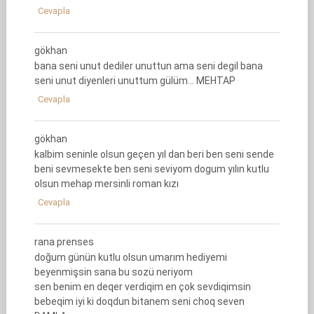
Cevapla
gökhan
bana seni unut dediler unuttun ama seni degil bana
seni unut diyenleri unuttum gülüm… MEHTAP
Cevapla
gökhan
kalbim seninle olsun geçen yıl dan beri ben seni sende
beni sevmesekte ben seni seviyom dogum yılın kutlu
olsun mehap mersinli roman kızı
Cevapla
rana prenses
doğum günün kutlu olsun umarım hediyemi
beyenmişsin sana bu sozü neriyom
sen benim en deqer verdiqim en çok sevdiqimsin
bebeqim iyi ki doqdun bitanem seni choq seven