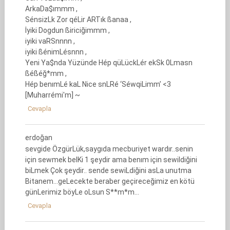
ArkaDa$ımmm ,
SénsizLk Zor qéLir ARTık ßanaa ,
İyiki Dogdun ßiriciğimmm ,
iyiki vaRSnnnn ,
iyiki ßénimLésnnn ,
Yeni Ya$nda Yüzünde Hép qüLückLér ekSk 0Lmasn
ßéßéğ*mm ,
Hép benımLé kaL Nice snLRé ‘SéwqiLimm’ <3
[Muharrémi'm] ~
Cevapla
erdoğan
sevgide ÖzgürLük,saygıda mecburiyet wardır..senin
için sewmek belKi 1 şeydir ama benım için sewildiğini
biLmek Çok şeydir.. sende sewiLdiğini asLa unutma
Bitanem…geLecekte beraber geçireceğimiz en kötü
günLerimiz böyLe oLsun S**m*m…
Cevapla