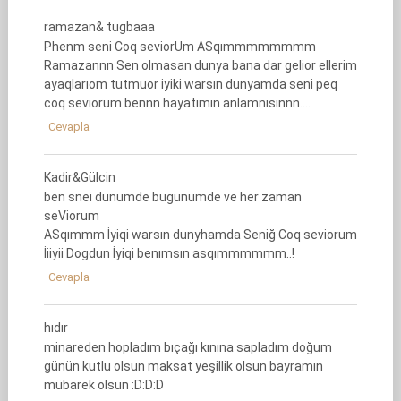
ramazan& tugbaaa
Phenm seni Coq seviorUm ASqımmmmmmmm
Ramazannn Sen olmasan dunya bana dar gelior ellerim
ayaqlarıom tutmuor iyiki warsın dunyamda seni peq
coq seviorum bennn hayatımın anlamnısınnn….
Cevapla
Kadir&Gülcin
ben snei dunumde bugunumde ve her zaman
seViorum
ASqımmm İyiqi warsın dunyhamda Seniğ Coq seviorum
İiiyii Dogdun İyiqi benımsın asqımmmmmm..!
Cevapla
hıdır
minareden hopladım bıçağı kınına sapladım doğum
günün kutlu olsun maksat yeşillik olsun bayramın
mübarek olsun :D:D:D