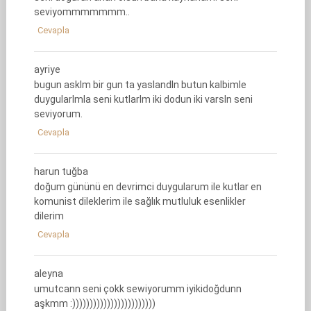
seviyommmmmmm..
Cevapla
ayriye
bugun asklm bir gun ta yaslandln butun kalbimle
duygularlmla seni kutlarlm iki dodun iki varsln seni
seviyorum.
Cevapla
harun tuğba
doğum gününü en devrimci duygularum ile kutlar en
komunist dileklerim ile sağlık mutluluk esenlikler
dilerim
Cevapla
aleyna
umutcann seni çokk sewiyorumm iyikidoğdunn
aşkmm :))))))))))))))))))))))))