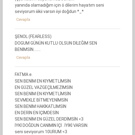
yanında olamadığım için ö dilerim hayatım seni
seviyorum iiikii varsın iiyi doğdun *_*
Cevapla
ŞENOL (FEARLESS)
DOGUM GÜNÜN KUTLU OLSUN DİLEĞİM SEN
BENİMSİN……..
Cevapla
FATMA e.
SEN BENİM EN KIYMETLİMSİN
EN GÜZEL VAZGEÇİLMEZİMSİN
SEN BENİM EN KIYMETLİMSİN
SEVMEKLE BİTMEYENİMSİN
SEN BENİM HAKİKATLİMSİN
EN DERİN EN İÇİMDESİN
SEN BENİM EN GÜZEL DERDİMSİN <3
İYKİ DOĞDUN CANIMIN İÇİ . İYİKİ VARSIN.
seni seviyorum 10URUM <3