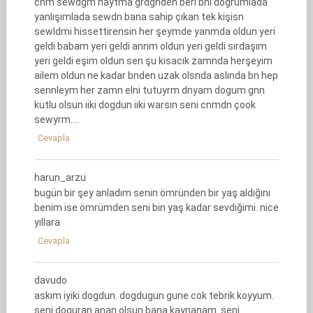
cnm sewdgm haytma grdgnden beri bni dogrumlada
yanlışımlada sewdn bana sahip çıkan tek kişisn
sewldmi hissettirensin her şeymde yanmda oldun yeri
geldi babam yeri geldi annm oldun yeri geldi sırdaşım
yeri geldi eşim oldun sen şu kısacık zamnda herşeyim
ailem oldun ne kadar bnden uzak olsnda aslında bn hep
sennleym her zamn elni tutuyrm dnyam dogum gnn
kutlu olsun iiki dogdun iiki warsın seni cnmdn çook
sewyrm….
Cevapla
harun_arzu
bugün bir şey anladım senin ömründen bir yaş aldığını
benim ise ömrümden seni bin yaş kadar sevdiğimi. nice
yıllara
Cevapla
davudo
askım iyiki dogdun. dogdugun gune cok tebrik koyyum.
seni doguran anan olsun bana kaynanam. seni