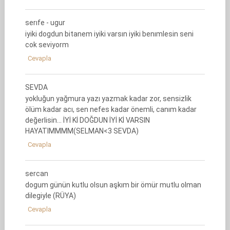
serıfe - ugur
iyiki dogdun bitanem iyiki varsın iyiki benımlesin seni
cok seviyorm
Cevapla
SEVDA
yokluğun yağmura yazı yazmak kadar zor, sensizlik
ölüm kadar acı, sen nefes kadar önemli, canım kadar
değerlisin… İYİ Kİ DOĞDUN İYİ Kİ VARSIN
HAYATIMMMM(SELMAN<3 SEVDA)
Cevapla
sercan
dogum günün kutlu olsun aşkım bir ömür mutlu olman
dilegiyle (RÜYA)
Cevapla