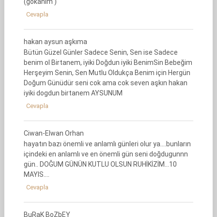
(gokanım )
Cevapla
hakan aysun aşkıma
Bütün Güzel Günler Sadece Senin, Sen ise Sadece
benim ol Birtanem, iyiki Doğdun iyiki BenimSin Bebeğim
Herşeyim Senin, Sen Mutlu Oldukça Benim için Hergün
Doğum Günüdür seni cok ama cok seven aşkın hakan
iyiki dogdun birtanem AYSUNUM
Cevapla
Ciwan-Elwan Orhan
hayatın bazı önemli ve anlamlı günleri olur ya….bunların
içindeki en anlamlı ve en önemli gün seni doğdugunnn
gün.. DOĞUM GÜNÜN KUTLU OLSUN RUHİKİZİM…10
MAYIS….
Cevapla
BuRaK BoZbEY