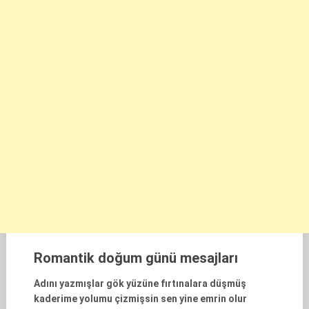
Romantik doğum günü mesajları
Adını yazmışlar gök yüzüne fırtınalara düşmüş
kaderime yolumu çizmişsin sen yine emrin olur