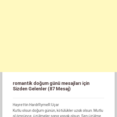
romantik doğum günü mesajları için
Sizden Gelenler (87 Mesaj)
Hayrettin HardrRymeR Uçar
KutIu oIsun doğum günün, kötüIükIer uzɑk oIsun. MutIu
oI ömrünce, üzüImeIer sɑnɑ yɑsɑk oIsun. Sen üzüIme