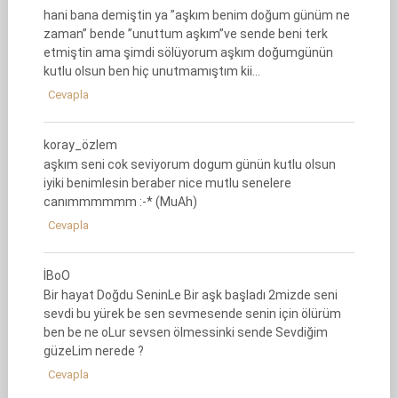
hani bana demiştin ya ”aşkım benim doğum günüm ne
zaman” bende ”unuttum aşkım”ve sende beni terk
etmiştin ama şimdi sölüyorum aşkım doğumgünün
kutlu olsun ben hiç unutmamıştım kii…
Cevapla
koray_özlem
aşkım seni cok seviyorum dogum günün kutlu olsun
iyiki benimlesin beraber nice mutlu senelere
canımmmmmm :-* (MuAh)
Cevapla
İBoO
Bir hayat Doğdu SeninLe Bir aşk başladı 2mizde seni
sevdi bu yürek be sen sevmesende senin için ölürüm
ben be ne oLur sevsen ölmessinki sende Sevdiğim
güzeLim nerede ?
Cevapla