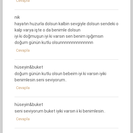
Cevapla
nik
hayatın huzurla dolsun kalbin sevgiyle dolsun sendeki o
kalp varya işte o da benimle dolsun
iyi ki doğmuşun iyi ki varsın sen benim işığımsın
doğum günün kutlu olsunnnnnnnnnnnnnn
Cevapla
hüseyin&buket
doğum günün kutlu olsun bebeim iyi ki varsın iyiki
benimlesin.seni seviyorum..
Cevapla
hüseyin&buket
seni seviyorum buket iyiki varsın ii ki benimlesin..
Cevapla