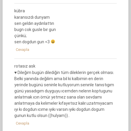
kübra
karansızdı dunyam
sen geldın aydınlattın
bugn cok gusle bır gun
çünkü;
sen dogdun gun <3
Cevapla
rotasız ask
♥ Dileğim bugün dilediğin tüm dileklerin gerçek olması.
Belki yanında değilim ama bil ki kalbimin en derin
yerinde bugünü seninle kutluyorum.senınle tanıstıgım
günü yasadıgım duyguyu ıcemden nelerın koptugunu
anlatmak ıcın ömür yetmez sana olan sevdamı
anlatmaya da kelımeler kıfayetsız kalır.uzatmıyacam
ıyı kı dogdun ıcıme ıyıkı varsın ıyıkı dogdun.dogum
gunun kutlu olsun ((hulyam))..
Cevapla