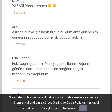
DAMLA…
YAZARI:Rana prenses
Cevapla
arzu
aslında dünya için basit bi gün bu güm ama gün benim
güneşimin doğduğu gün iyiyki doğdun aşkım
Cevapla
Hilal Sarıgöl
Eski yaşını şutlarım . Yeni yaşını kutlarım. Doğum
günümü unutular mağdurum mağdurum çok
mağdurum mağdurum
Cevapla
nazire
Size daha iyi hizmet verebilmek için sitemizde çerezlere yer veriyoruz.
iyiki doğdun iyiki varsın iyiki benimlesin seni seviyorum
Sitemizi kullandığınız sürece Gizlilik ve Çerez Politikamızı kabul
Cevapla
etmektesiniz. Detaylı bilgi için
tıklayınız.
x