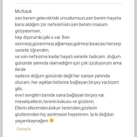
Mutluluk
sen benım gelecekteki umudumsun,sen benim hayata
karsı aldığım zor nefesimsin,sen benim masum
gözyasımsın..
hep diyorumki,iyiki o var. Ben
sevmeyi,güvenmeyi,ağlamayı,gülmeyi kısacası herseyi
seninle öğrendim.
ve son nefesime kadar hayatı seninle tadıcam. doğum
gününde yanında olamadığım için çok üzülüyorum ama
ilerde
sadece doğum gününde değil her saniye yanında
olucam. her aşıkları birbirine bağlayan birşey var,bizim
gibi..
evet sevgilim benide sana bağlayan birşey var.
mesela;ellerin,teninin kokusu ve gözlerin..
Ellerin ellerimden,kokun tenimden,gözlerin
gözlerimden hiç ayrılmasın hayatımm. İyi ki doğdun
yaşamkaynağıım
Cevapla