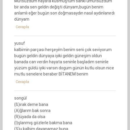
Mutsuzdum hayata küsmüştüm sanki umutsuzdum
bir anda sen geldin değişti dünyam,bugün benim
anlamlı eğer bugün son doğmasaydın nasıl aydınlanırdı
dünyam
Cevapla
yusuf
kalbimin parçası herşeyim benim seni çok seviyorum
bugün geldin dünyaya iyiki geldin güneşim oldun
banada can verdin hayata seninle başladım seninle
yüzüm güldü iyiki varsın dogum günün kutlu olsun nice
mutlu senelere beraber BİTANEM benim
Cevapla
songül
(ß)ırak deme bana
(A)ğlarım bak sonra
(R)üyada da olsa
(I)şlanmış gözlerle bakma bana
(Ş)u kalbim dayanamaz buna….