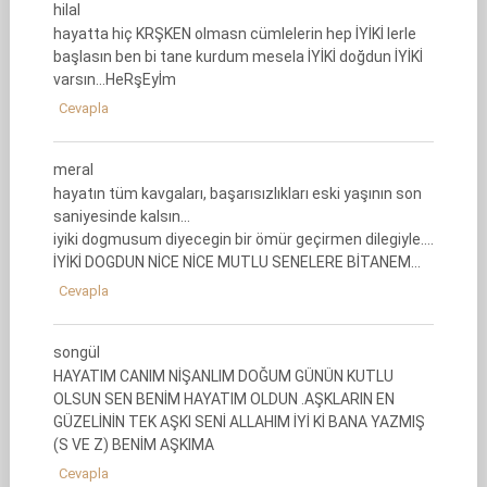
hilal
hayatta hiç KRŞKEN olmasn cümlelerin hep İYİKİ lerle
başlasın ben bi tane kurdum mesela İYİKİ doğdun İYİKİ
varsın…HeRşEyİm
Cevapla
meral
hayatın tüm kavgaları, başarısızlıkları eski yaşının son
saniyesinde kalsın…
iyiki dogmusum diyecegin bir ömür geçirmen dilegiyle….
İYİKİ DOGDUN NİCE NİCE MUTLU SENELERE BİTANEM…
Cevapla
songül
HAYATIM CANIM NİŞANLIM DOĞUM GÜNÜN KUTLU
OLSUN SEN BENİM HAYATIM OLDUN .AŞKLARIN EN
GÜZELİNİN TEK AŞKI SENİ ALLAHIM İYİ Kİ BANA YAZMIŞ
(S VE Z) BENİM AŞKIMA
Cevapla