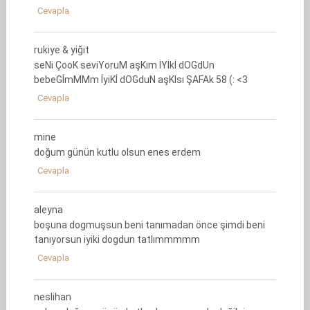
Cevapla
rukiye & yiğit
seNi ÇooK seviYoruM aşKım İYİkİ dOGdUn
bebeGİmMMm İyiKİ dOGduN aşKIsı ŞAFAk 58 (: <3
Cevapla
mine
doğum günün kutlu olsun enes erdem
Cevapla
aleyna
boşuna dogmuşsun beni tanımadan önce şimdi beni
tanıyorsun iyiki dogdun tatlımmmmm
Cevapla
neslihan