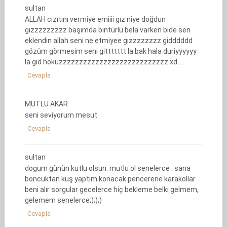
sultan
ALLAH cızıtını vermiye emiiii gız niye doğdun
gızzzzzzzzz başımda bintürlü bela varken bide sen
eklendin allah seni ne etmiyee gızzzzzzzz gidddddd
gözüm görmesim seni gittttttt la bak hala duriyyyyyy
la gid höküzzzzzzzzzzzzzzzzzzzzzzzzzzz xd….
Cevapla
MUTLU AKAR
seni seviyorum mesut
Cevapla
sultan
dogum günün kutlu olsun. mutlu ol senelerce . sana
boncuktan kuş yaptım konacak pencerene karakollar
beni alır sorgular gecelerce hiç bekleme belki gelmem,
gelemem senelerce;););)
Cevapla