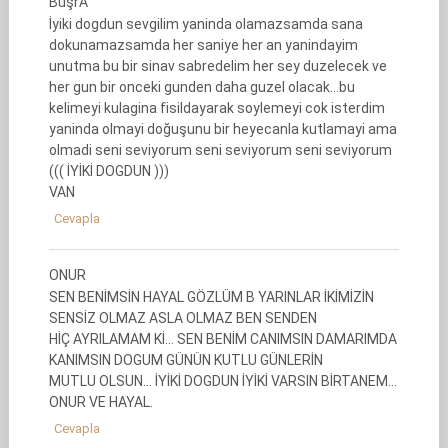
BüşrA
İyiki dogdun sevgilim yaninda olamazsamda sana
dokunamazsamda her saniye her an yanindayim
unutma bu bir sinav sabredelim her sey duzelecek ve
her gun bir onceki gunden daha guzel olacak…bu
kelimeyi kulagina fisildayarak soylemeyi cok isterdim
yaninda olmayi doğuşunu bir heyecanla kutlamayi ama
olmadi seni seviyorum seni seviyorum seni seviyorum
((( İYİKİ DOGDUN )))
VAN
Cevapla
ONUR
SEN BENİMSİN HAYAL GÖZLÜM B YARINLAR İKİMİZİN
SENSİZ OLMAZ ASLA OLMAZ BEN SENDEN
HİÇ AYRILAMAM Kİ… SEN BENİM CANIMSIN DAMARIMDA
KANIMSIN DOGUM GÜNÜN KUTLU GÜNLERİN
MUTLU OLSUN… İYİKİ DOGDUN İYİKİ VARSIN BİRTANEM…
ONUR VE HAYAL.
Cevapla