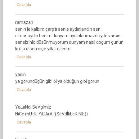
Cevapla
ramazan
senin le kalbim carptı senle aydınlandın sen
olmasaydın benim dunyam aydınlanmazdı iyi ki varsın
sensiz hiç düsünmuyorum dunyam nasıl dogum gunun
kutlu olsun niçe yıllar dilerim
Cevapla
yasin
ya göründüğün gibi ol ya olduğun gibi görün
Cevapla
YaLaNcI SeVgİmİz
NiCe mUtlU YıLlArA ((SeVdİkLeRiNlE))
Cevapla