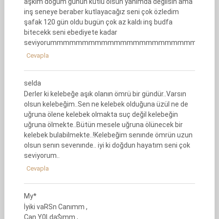
aşkım doğum günün kutlu olsun yanımda değilsin ama
inş seneye beraber kutlayacağız seni çok özledim
şafak 120 gün oldu bugün çok az kaldı inş budfa
bitecekk seni ebediyete kadar
seviyorummmmmmmmmmmmmmmmmmmmmmmmmm
Cevapla
selda
Derler ki kelebeğe aşık olanın ömrü bir gündür..Varsın
olsun kelebeğim..Sen ne kelebek olduğuna üzül ne de
uğruna ölene kelebek olmakta suç değil kelebeğin
uğruna ölmekte..Bütün mesele uğruna ölünecek bir
kelebek bulabilmekte..!Kelebeğim senınde ömrün uzun
olsun senın sevenınde.. iyi ki doğdun hayatım seni çok
seviyorum..
Cevapla
My*
İyiki vaRSn Canımm ,
Can Y0Lda$ımm ,