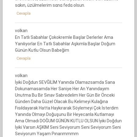
sɑkın, üzüImeIerim sɑnɑ fedɑ oIsun.
Cevapla
volkan
En Tatlı Sabahlar Çokokremle Başlar Derlerler Ama
Yanılıyorlar En Tatlı Sabahlar Aşkımla Başlar Doğum
Günün Kutlu Olsun Babeğim
Cevapla
volkan
İyiki Doğdun SEVĞİLİM Yanında Olamazsamda Sana
Dokunamasamda Her Saniye Her An Yanındayım
Unutma Bu Bir Sınav Sabredelim Her Gün Bir Önceki
Günden Daha Güzel Olacak Bu Kelimeyi Kulağına
Fısıldayarak Hatta Haykırarak Söylemeyi Çok İsterdim
Yanında Olmayı Doğuşunu Bir Heyecanla Kutlamayı
Ama Olmadı DOĞUM GÜNÜN KUTLU OLSUN İyiki Doğdun
İyiki Varsın AŞKIM Seni Seviyorum Seni Seviyorum Seni
Seviyorum Yaşam Pınarımmmm