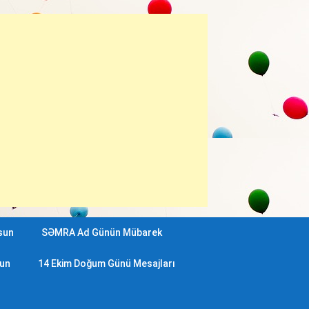
sun
SƏMRA Ad Günün Mübarek
sun
14 Ekim Doğum Günü Mesajları