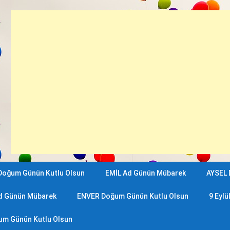
Doğum Günün Kutlu Olsun
EMİL Ad Günün Mübarek
AYSEL 
d Günün Mübarek
ENVER Doğum Günün Kutlu Olsun
9 Eyl
um Günün Kutlu Olsun