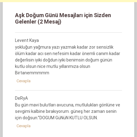
Aşk Doğum Günü Mesajları için Sizden
Gelenler (2 Mesaj)
Levent Kaya
yokluğun yağmura yazı yazmak kadar zor sensizlik
ölüm kadar acı sen nefesim kadar önemli canım kadar
değerlisin iyiki doğdun iyiki benimsin doğum günün
kutlu olsun nice mutlu yıllarımıza olsun
Birtanemmmmm
Cevapla
DeRyA
Bu gün mavi bulutları avucuna, mutlulukları gönlüne ve
sevgimi kalbine bırakıyorum. güneş her zaman senin
için doğsun.”DOGUM GüNüN KUTLU OLSUN.
Cevapla