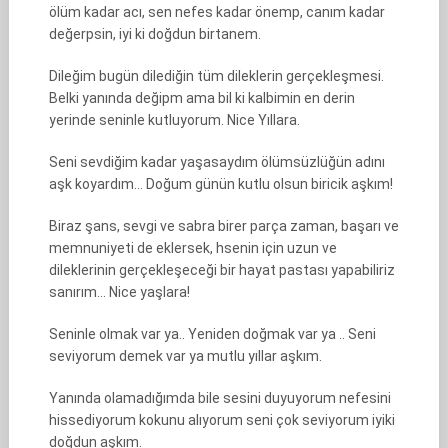
ölüm kadar acı, sen nefes kadar önemp, canım kadar
değerpsin, iyi ki doğdun birtanem.
Dileğim bugün dilediğin tüm dileklerin gerçekleşmesi.
Belki yanında değipm ama bil ki kalbimin en derin
yerinde seninle kutluyorum. Nice Yıllara.
Seni sevdiğim kadar yaşasaydım ölümsüzlüğün adını
aşk koyardım… Doğum günün kutlu olsun biricik aşkım!
Biraz şans, sevgi ve sabra birer parça zaman, başarı ve
memnuniyeti de eklersek, hsenin için uzun ve
dileklerinin gerçekleşeceği bir hayat pastası yapabiliriz
sanırım… Nice yaşlara!
Seninle olmak var ya.. Yeniden doğmak var ya .. Seni
seviyorum demek var ya mutlu yıllar aşkım.
Yanında olamadığımda bile sesini duyuyorum nefesini
hissediyorum kokunu alıyorum seni çok seviyorum iyiki
doğdun aşkım.