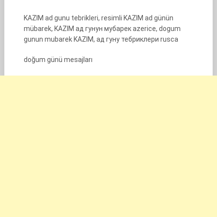
KAZIM ad gunu tebrikleri, resimli KAZIM ad günün
mübarek, KAZIM ад гунун мубарек azerice, dogum
gunun mubarek KAZIM, ад гуну тебриклери rusca
doğum günü mesajları