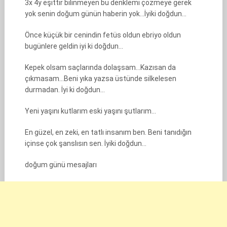
3x 4y eşittir bilinmeyen bu denklemi çözmeye gerek
yok senin doğum günün haberin yok…İyiki doğdun…
Önce küçük bir cenindin fetüs oldun ebriyo oldun
bugünlere geldin iyi ki doğdun…
Kepek olsam saçlarında dolaşsam…Kazısan da
çıkmasam…Beni yıka yazsa üstünde silkelesen
durmadan. İyi ki doğdun…
Yeni yaşını kutlarım eski yaşını şutlarım…
En güzel, en zeki, en tatlı insanım ben. Beni tanıdığın
içinse çok şanslısın sen. İyiki doğdun…
doğum günü mesajları