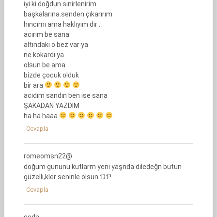
iyi ki doğdun sinirlenirim
başkalarına.senden çıkarırım
hıncımı ama haklıyım dır .
acırım be sana
altındaki o bez var ya
ne kokardı ya
olsun be ama
bizde çocuk olduk
bir ara
acıdım sandın ben ise sana
ŞAKADAN YAZDIM
ha ha haaa
Cevapla
romeomsn22@
doğum gununu kutlarm yeni yaşnda diledeğn butun
güzelli,kler seninle olsun :D:P
Cevapla