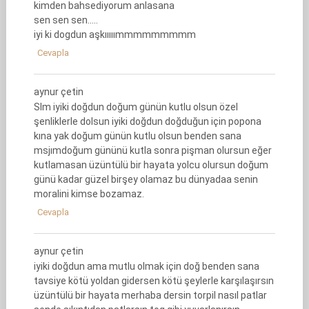
kimden bahsediyorum anlasana
sen sen sen…..
iyi ki dogdun aşkııııımmmmmmmmm
Cevapla
aynur çetin
Slm iyiki doğdun doğum günün kutlu olsun özel
şenliklerle dolsun iyiki doğdun doğduğun için popona
kına yak doğum günün kutlu olsun benden sana
msjımdoğum gününü kutla sonra pişman olursun eğer
kutlamasan üzüntülü bir hayata yolcu olursun doğum
günü kadar güzel birşey olamaz bu dünyadaa senin
moralini kimse bozamaz.
Cevapla
aynur çetin
iyiki doğdun ama mutlu olmak için doğ benden sana
tavsiye kötü yoldan gidersen kötü şeylerle karşılaşırsın
üzüntülü bir hayata merhaba dersin torpil nasıl patlar