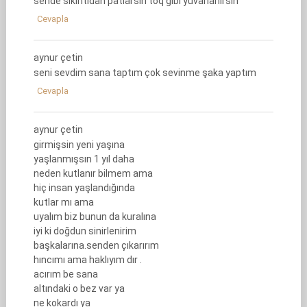
sende sıkıntıdan patlarsın toq gibi yuvarlanırsın
Cevapla
aynur çetin
seni sevdim sana taptım çok sevinme şaka yaptım
Cevapla
aynur çetin
girmişsin yeni yaşına
yaşlanmışsın 1 yıl daha
neden kutlanır bilmem ama
hiç insan yaşlandığında
kutlar mı ama
uyalım biz bunun da kuralına
iyi ki doğdun sinirlenirim
başkalarına.senden çıkarırım
hıncımı ama haklıyım dır .
acırım be sana
altındaki o bez var ya
ne kokardı ya