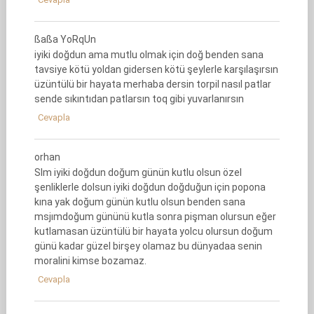
ßaßa YoRqUn
iyiki doğdun ama mutlu olmak için doğ benden sana
tavsiye kötü yoldan gidersen kötü şeylerle karşılaşırsın
üzüntülü bir hayata merhaba dersin torpil nasıl patlar
sende sıkıntıdan patlarsın toq gibi yuvarlanırsın
Cevapla
orhan
Slm iyiki doğdun doğum günün kutlu olsun özel
şenliklerle dolsun iyiki doğdun doğduğun için popona
kına yak doğum günün kutlu olsun benden sana
msjımdoğum gününü kutla sonra pişman olursun eğer
kutlamasan üzüntülü bir hayata yolcu olursun doğum
günü kadar güzel birşey olamaz bu dünyadaa senin
moralini kimse bozamaz.
Cevapla