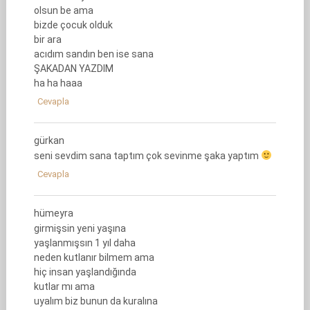
olsun be ama
bizde çocuk olduk
bir ara
acıdım sandın ben ise sana
ŞAKADAN YAZDIM
ha ha haaa
Cevapla
gürkan
seni sevdim sana taptım çok sevinme şaka yaptım
Cevapla
hümeyra
girmişsin yeni yaşına
yaşlanmışsın 1 yıl daha
neden kutlanır bilmem ama
hiç insan yaşlandığında
kutlar mı ama
uyalım biz bunun da kuralına