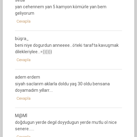
seda
yan cehennem yan 5 kamyon kömürle yan bem
geliyorum
Cevapla
büşra_
beni niye dogurdun anneeee…öteki tarafta kavuşmak
dilekleriylee…=))))))
Cevapla
adem erdem
siyah saclarım aklarla doldu yaş 30 oldu bensana
doyamadım yıllarr….
Cevapla
M@Mİ
doğdugun yerde degıl doyydugun yerde mutlu ol nice
senere……
Cevapla