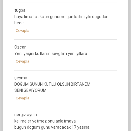
tugba
hayatıma tat katın günüme gün katın iyiki dogudun
beee
Cevapla
Özcan
Yeni yaşını kutlarım sevgilim yeni yıllara
Cevapla
şeyma
DOĞUM GÜNÜN KUTLU OLSUN BİRTANEM
SENİ SEVİYORUM
Cevapla
nergiz aydın
kelimeler yetmez onu anlatmaya
bugun dogum gunu varacacak 17 yasına