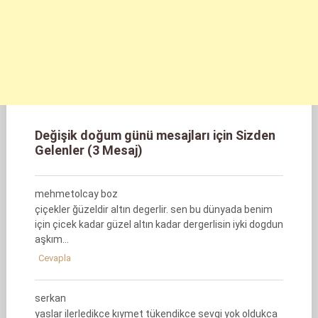
Değişik doğum günü mesajları için Sizden
Gelenler (3 Mesaj)
mehmetolcay boz
çiçekler ğüzeldir altın degerlir. sen bu dünyada benim
için çicek kadar güzel altın kadar dergerlisin iyki dogdun
aşkım…
Cevapla
serkan
yaslar ilerledikce kıymet tükendikce sevgi yok oldukca