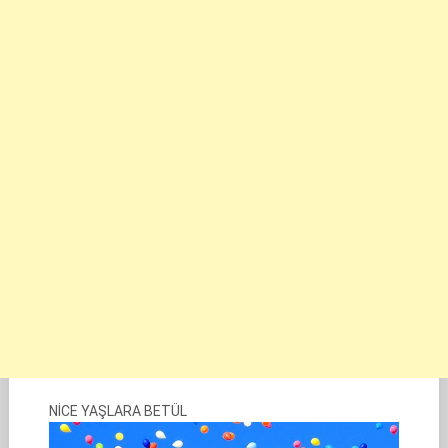
NİCE YAŞLARA BETÜL