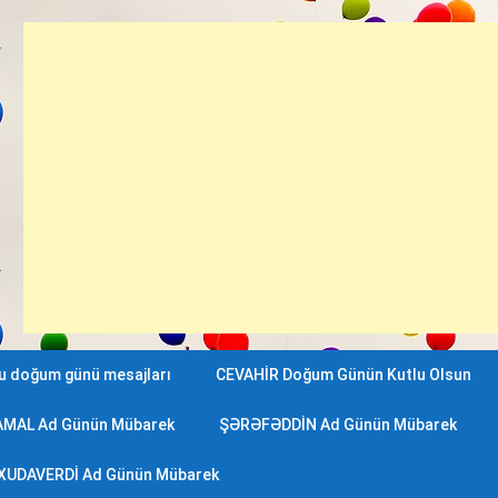
lu doğum günü mesajları
CEVAHİR Doğum Günün Kutlu Olsun
AMAL Ad Günün Mübarek
ŞƏRƏFƏDDİN Ad Günün Mübarek
XUDAVERDİ Ad Günün Mübarek