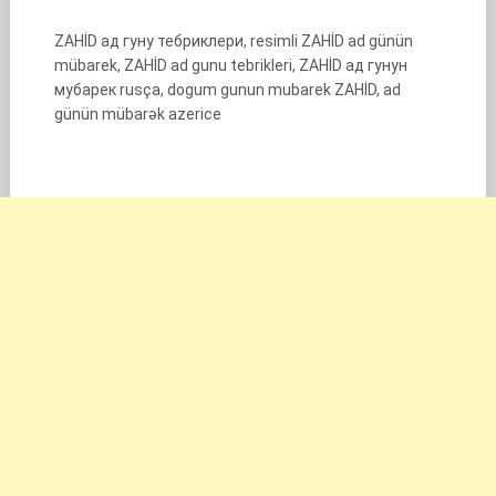
ZAHİD ад гуну тебриклери, resimli ZAHİD ad günün
mübarek, ZAHİD ad gunu tebrikleri, ZAHİD ад гунун
мубарек rusça, dogum gunun mubarek ZAHİD, ad
günün mübarək azerice