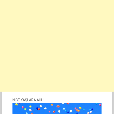
NİCE YAŞLARA AHU