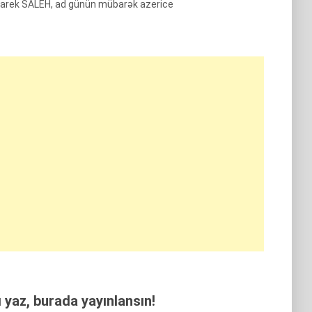
arek SALEH, ad günün mübarək azerice
yaz, burada yayınlansın!