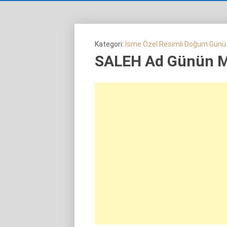
Kategori:
İsme Özel Resimli Doğum Günü
SALEH Ad Günün 