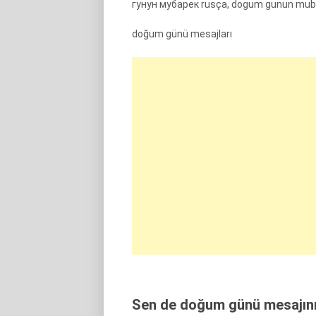
гунун мубарек rusça, dogum gunun mub
doğum günü mesajları
Sen de doğum günü mesajını 