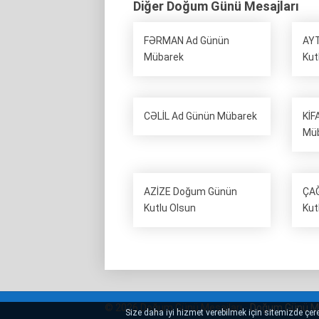
Diğer Doğum Günü Mesajları
FƏRMAN Ad Günün
AY
Mübarek
Kut
CƏLİL Ad Günün Mübarek
KİF
Mü
AZİZE Doğum Günün
ÇA
Kutlu Olsun
Kut
© 2026 Doğum Günü Mesajları -
Doğum Günü Me
Size daha iyi hizmet verebilmek için sitemizde çerez