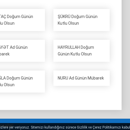
TAÇ Doğum Günün
ŞÜKRÜ Doğum Günün
lu Olsun
Kutlu Olsun
AYƏT Ad Günün
HAYRULLAH Doğum
barek
Günün Kutlu Olsun
ĞLA Doğum Günün
NURU Ad Günün Mübarek
lu Olsun
sajlari
lere yer veriyoruz. Sitemizi kullandığınız sürece Gizlilik ve Çerez Politikamızı kabul