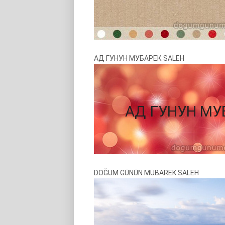
АД ГУНУН МУБАРЕК SALEH
DOĞUM GÜNÜN MÜBAREK SALEH