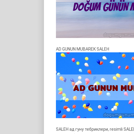
AD GUNUN MUBAREK SALEH
SALEH ад гуну тебриклери, resimli SALE