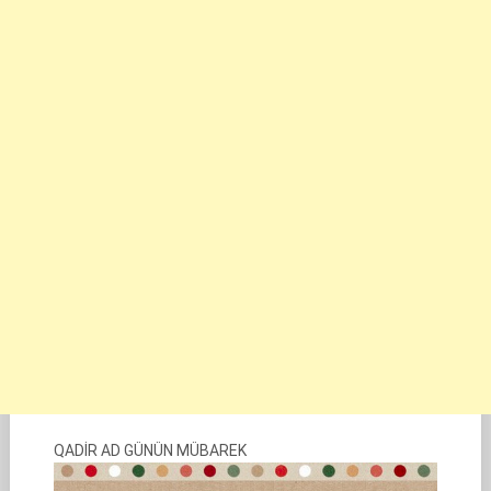
QADİR AD GÜNÜN MÜBAREK