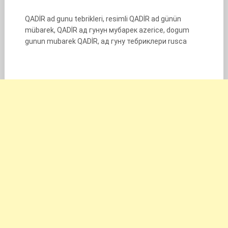
QADİR ad gunu tebrikleri, resimli QADİR ad günün
mübarek, QADİR ад гунун мубарек azerice, dogum
gunun mubarek QADİR, ад гуну тебриклери rusca