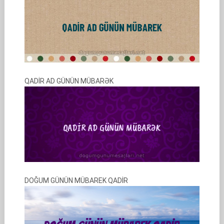
QADİR AD GÜNÜN MÜBARƏK
DOĞUM GÜNÜN MÜBAREK QADİR