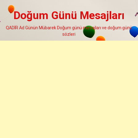
Skip
to
Doğum Günü Mesajları
content
QADİR Ad Günün Mübarek Doğum günü mesajları ve doğum günü
sözleri