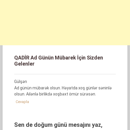
QADİR Ad Günün Mübarek İçin Sizden
Gelenler
Gülşən
Ad günün mübarək olsun. Həyatda xoş günlər səninlə
olsun. Ailənlə birlikdə xoşbəxt ömür sürəsən.
Cevapla
Sen de doğum günü mesajını yaz,