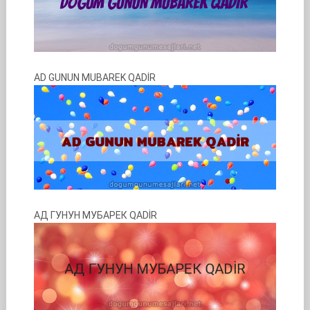
AD GUNUN MUBAREK QADİR
АД ГУНУН МУБАРЕК QADİR