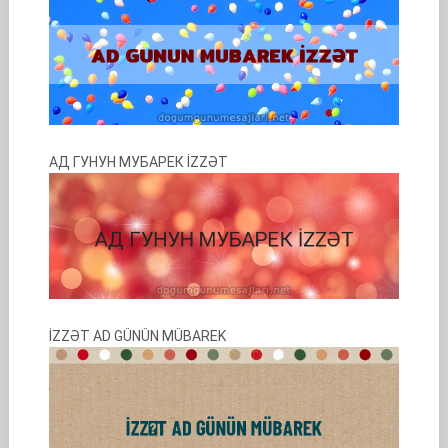
АД ГУНУН МУБАРЕК İZZƏT
İZZƏT AD GÜNÜN MÜBAREK