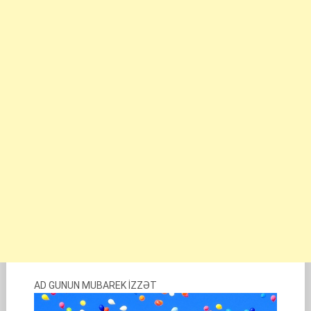
AD GUNUN MUBAREK İZZƏT