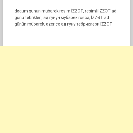
dogum gunun mubarek resim İZZƏT, resimli İZZƏT ad
gunu tebrikleri, ад гунун мубарек rusca, İZZƏT ad
günün mübarek, azerice ад гуну тебриклери İZZƏT