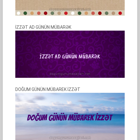
İZZƏT AD GÜNÜN MÜBARƏK
DOĞUM GÜNÜN MÜBAREK İZZƏT