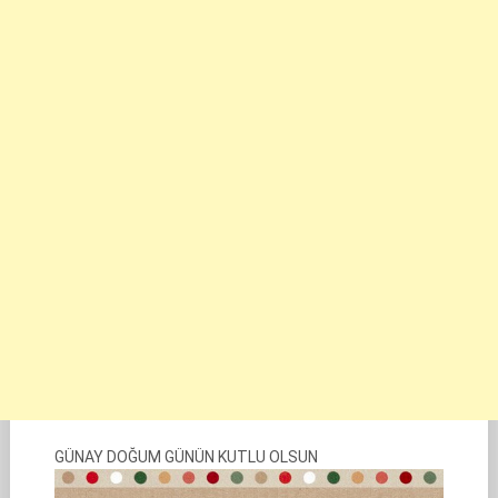
GÜNAY DOĞUM GÜNÜN KUTLU OLSUN