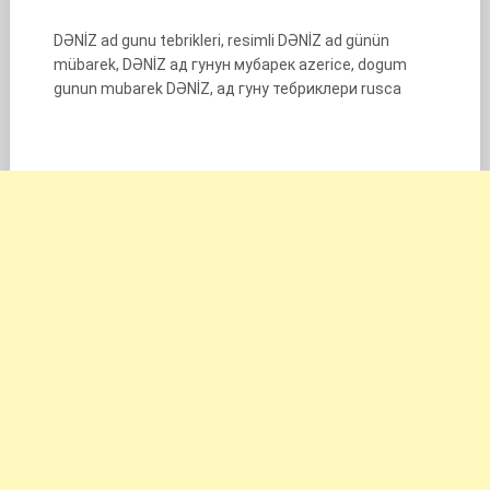
DƏNİZ ad gunu tebrikleri, resimli DƏNİZ ad günün
mübarek, DƏNİZ ад гунун мубарек azerice, dogum
gunun mubarek DƏNİZ, ад гуну тебриклери rusca