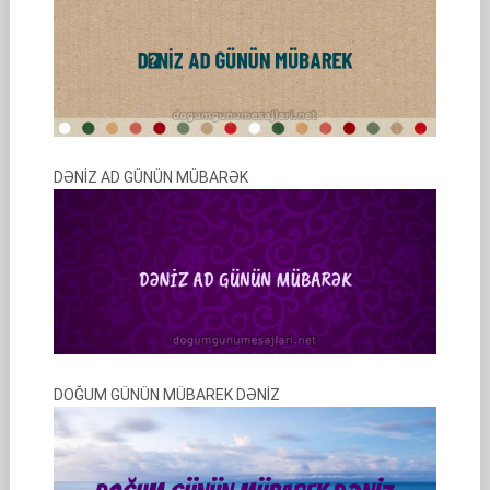
DƏNİZ AD GÜNÜN MÜBARƏK
DOĞUM GÜNÜN MÜBAREK DƏNİZ