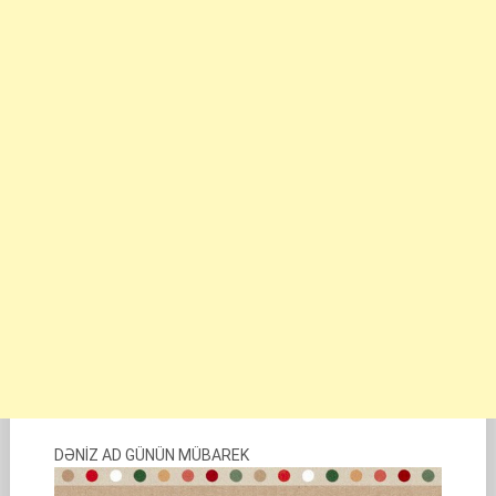
DƏNİZ AD GÜNÜN MÜBAREK