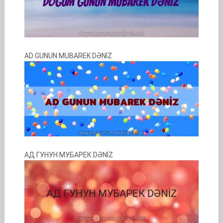
AD GUNUN MUBAREK DƏNİZ
АД ГУНУН МУБАРЕК DƏNİZ