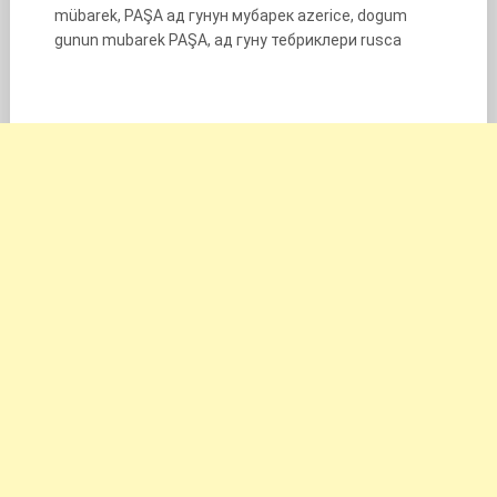
mübarek, PAŞA ад гунун мубарек azerice, dogum
gunun mubarek PAŞA, ад гуну тебриклери rusca