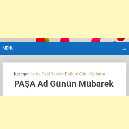
MENU
Kategori:
İsme Özel Resimli Doğum Günü Kutlama
PAŞA Ad Günün Mübarek