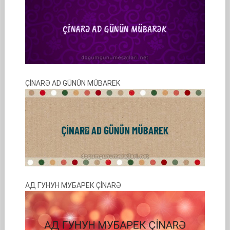
ÇİNARƏ AD GÜNÜN MÜBAREK
АД ГУНУН МУБАРЕК ÇİNARƏ