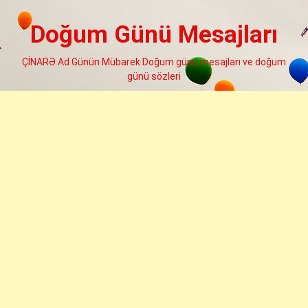
Skip
to
Doğum Günü Mesajları
content
ÇİNARƏ Ad Günün Mübarek Doğum günü mesajları ve doğum
günü sözleri