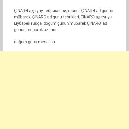
ÇİNARƏ ад гуну тебриклери, resimli ÇİNARƏ ad günün
mübarek, ÇİNARƏ ad gunu tebrikleri, ÇİNARƏ ад гунун
мубарек rusça, dogum gunun mubarek ÇİNARƏ, ad
günün mübarək azerice
doğum günü mesajları