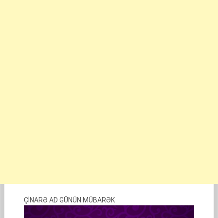
ÇİNARƏ AD GÜNÜN MÜBARƏK