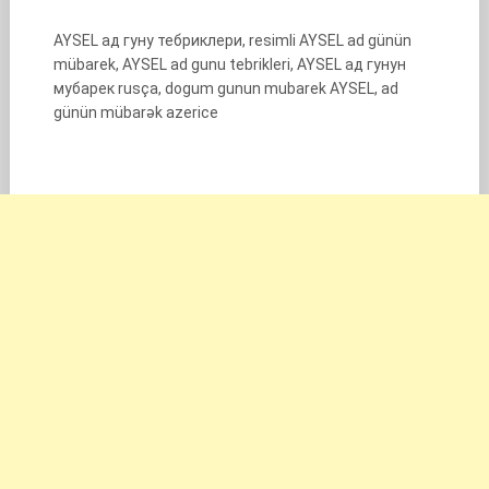
AYSEL ад гуну тебриклери, resimli AYSEL ad günün
mübarek, AYSEL ad gunu tebrikleri, AYSEL ад гунун
мубарек rusça, dogum gunun mubarek AYSEL, ad
günün mübarək azerice