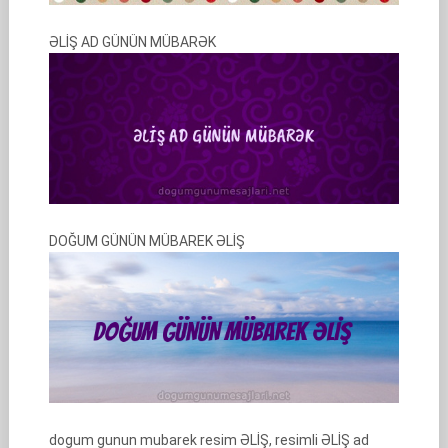
ƏLİŞ AD GÜNÜN MÜBARƏK
DOĞUM GÜNÜN MÜBAREK ƏLİŞ
dogum gunun mubarek resim ƏLİŞ, resimli ƏLİŞ ad