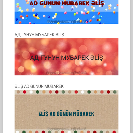
АД ГУНУН МУБАРЕК ƏLİŞ
ƏLİŞ AD GÜNÜN MÜBAREK