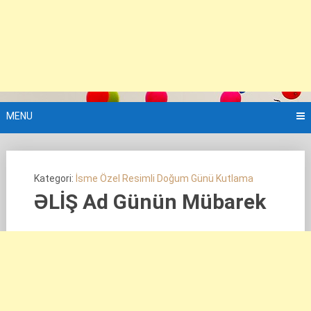
MENU
Kategori:
İsme Özel Resimli Doğum Günü Kutlama
ƏLİŞ Ad Günün Mübarek