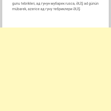
gunu tebrikleri, ад гунун мубарек rusca, ƏLİŞ ad günün
mübarek, azerice ад гуну тебриклери ƏLİŞ