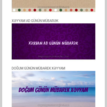
XƏYYAM AD GÜNÜN MÜBARƏK
DOĞUM GÜNÜN MÜBAREK XƏYYAM