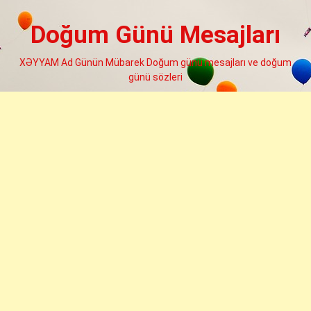
Skip
to
Doğum Günü Mesajları
content
XƏYYAM Ad Günün Mübarek Doğum günü mesajları ve doğum
günü sözleri