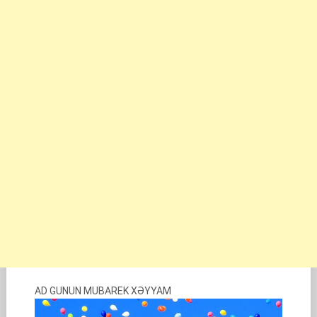
AD GUNUN MUBAREK XƏYYAM