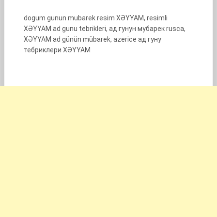
dogum gunun mubarek resim XƏYYAM, resimli
XƏYYAM ad gunu tebrikleri, ад гунун мубарек rusca,
XƏYYAM ad günün mübarek, azerice ад гуну
тебриклери XƏYYAM