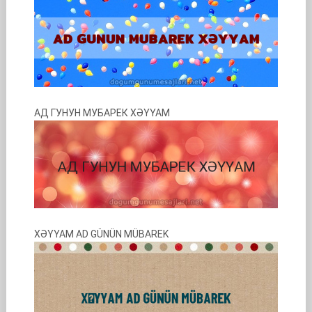
АД ГУНУН МУБАРЕК XƏYYAM
XƏYYAM AD GÜNÜN MÜBAREK