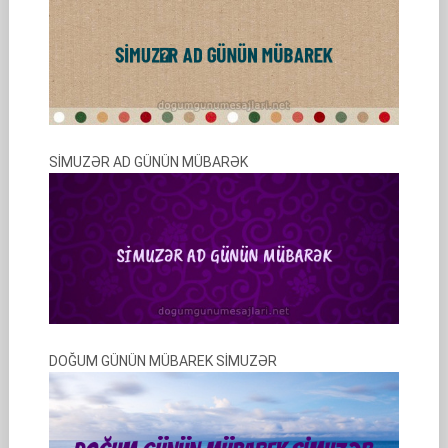
SİMUZƏR AD GÜNÜN MÜBARƏK
DOĞUM GÜNÜN MÜBAREK SİMUZƏR