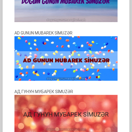
AD GUNUN MUBAREK SİMUZƏR
АД ГУНУН МУБАРЕК SİMUZƏR