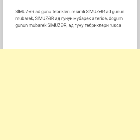
SİMUZƏR ad gunu tebrikleri, resimli SİMUZƏR ad günün
mübarek, SİMUZƏR ад гунун мубарек azerice, dogum
gunun mubarek SİMUZƏR, ад гуну тебриклери rusca