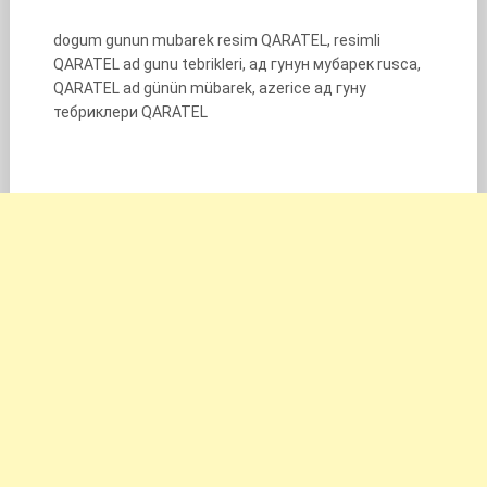
dogum gunun mubarek resim QARATEL, resimli
QARATEL ad gunu tebrikleri, ад гунун мубарек rusca,
QARATEL ad günün mübarek, azerice ад гуну
тебриклери QARATEL