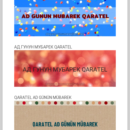
АД ГУНУН МУБАРЕК QARATEL
QARATEL AD GÜNÜN MÜBAREK