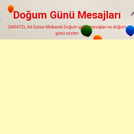
Skip
to
Doğum Günü Mesajları
content
QARATEL Ad Günün Mübarek Doğum günü mesajları ve doğum
günü sözleri