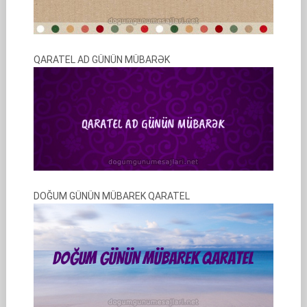
QARATEL AD GÜNÜN MÜBARƏK
DOĞUM GÜNÜN MÜBAREK QARATEL