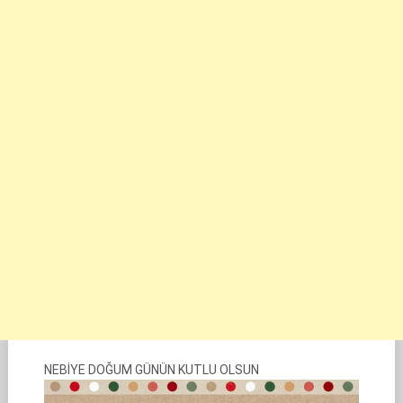
NEBİYE DOĞUM GÜNÜN KUTLU OLSUN