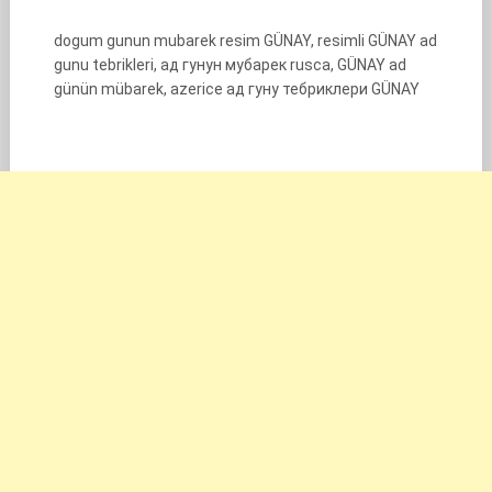
dogum gunun mubarek resim GÜNAY, resimli GÜNAY ad
gunu tebrikleri, ад гунун мубарек rusca, GÜNAY ad
günün mübarek, azerice ад гуну тебриклери GÜNAY