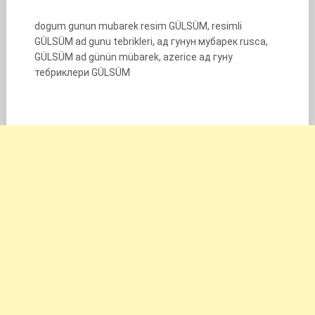
dogum gunun mubarek resim GÜLSÜM, resimli
GÜLSÜM ad gunu tebrikleri, ад гунун мубарек rusca,
GÜLSÜM ad günün mübarek, azerice ад гуну
тебриклери GÜLSÜM