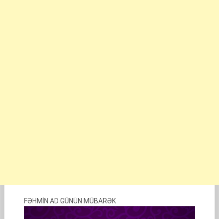
FƏHMİN AD GÜNÜN MÜBARƏK