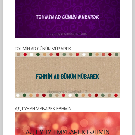
FƏHMİN AD GÜNÜN MÜBAREK
АД ГУНУН МУБАРЕК FƏHMİN