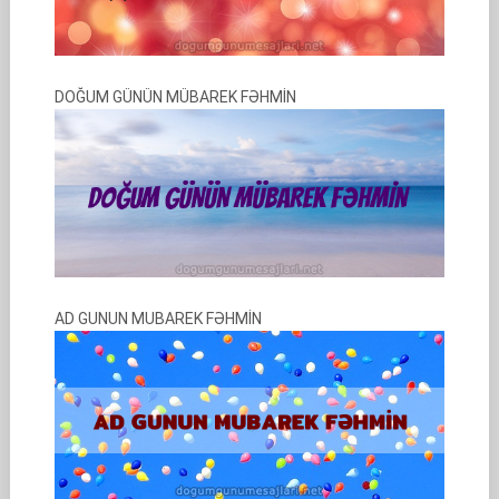
DOĞUM GÜNÜN MÜBAREK FƏHMİN
AD GUNUN MUBAREK FƏHMİN