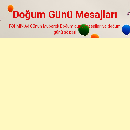
Skip
to
Doğum Günü Mesajları
content
FƏHMİN Ad Günün Mübarek Doğum günü mesajları ve doğum
günü sözleri