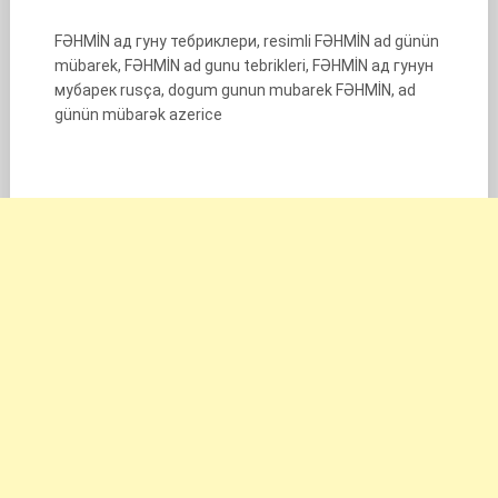
FƏHMİN ад гуну тебриклери, resimli FƏHMİN ad günün
mübarek, FƏHMİN ad gunu tebrikleri, FƏHMİN ад гунун
мубарек rusça, dogum gunun mubarek FƏHMİN, ad
günün mübarək azerice