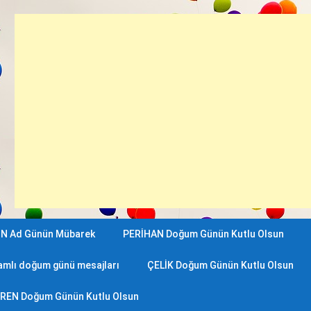
N Ad Günün Mübarek
PERİHAN Doğum Günün Kutlu Olsun
amlı doğum günü mesajları
ÇELİK Doğum Günün Kutlu Olsun
REN Doğum Günün Kutlu Olsun