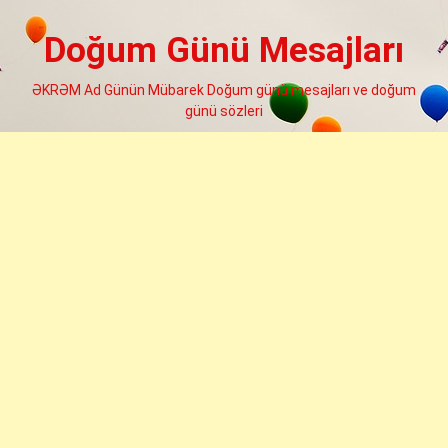
Skip
to
Doğum Günü Mesajları
content
ƏKRƏM Ad Günün Mübarek Doğum günü mesajları ve doğum
günü sözleri