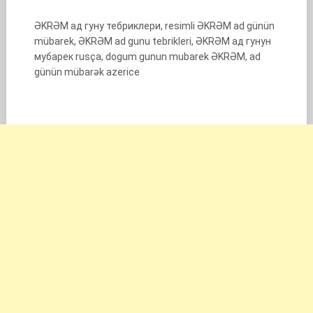
ƏKRƏM ад гуну тебриклери, resimli ƏKRƏM ad günün
mübarek, ƏKRƏM ad gunu tebrikleri, ƏKRƏM ад гунун
мубарек rusça, dogum gunun mubarek ƏKRƏM, ad
günün mübarək azerice