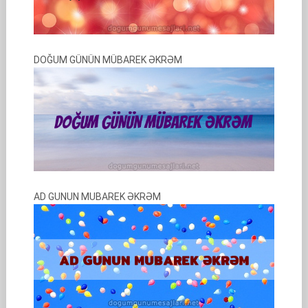
DOĞUM GÜNÜN MÜBAREK ƏKRƏM
AD GUNUN MUBAREK ƏKRƏM