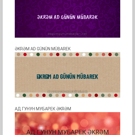
ƏKRƏM AD GÜNÜN MÜBAREK
АД ГУНУН МУБАРЕК ƏKRƏM